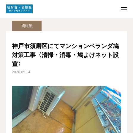
施工実績
鳩対策
神戸市須磨区にてマンションベランダ鳩対策工事〈清掃・消毒・鳩よけネット設置〉
鳩対策
HOME
電話受付
神戸市須磨区にてマンションベランダ鳩
対策工事〈清掃・消毒・鳩よけネット設
メール受付
LINE受付
置〉
トップページ
2026.05.14
鳩駆除・鳩対策
施工実績
会社概要
お問い合わせ