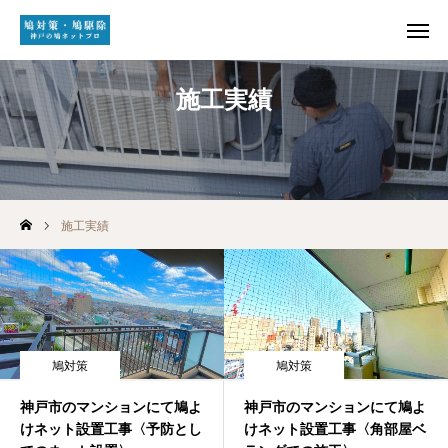
施工実績
HOME
電話受付
メール受付
LINE受付
施工実績
トップページ
鳩駆除・鳩対策
施工実績
鳩対策
鳩対策
会社概要
神戸市のマンションにて鳩よ
神戸市のマンションにて鳩よ
けネット設置工事〈予防とし
けネット設置工事〈角部屋ベ
お問い合わせ