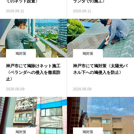
てのネット設置〉
ランダでの施工〉
2026.06.11
2026.06.11
鳩対策
鳩対策
神戸市にて鳩除けネット施工
神戸市にて鳩対策〈太陽光パ
〈ベランダへの侵入を徹底防
ネル下への鳩侵入を防止〉
止〉
2026.06.09
2026.06.09
鳩対策
鳩対策