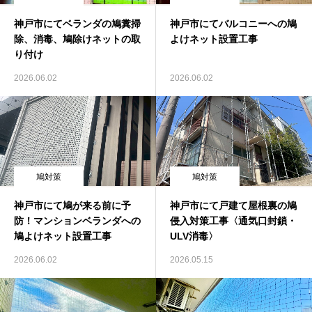
神戸市にてベランダの鳩糞掃
神戸市にてバルコニーへの鳩
除、消毒、鳩除けネットの取
よけネット設置工事
り付け
2026.06.02
2026.06.02
鳩対策
鳩対策
神戸市にて鳩が来る前に予
神戸市にて戸建て屋根裏の鳩
防！マンションベランダへの
侵入対策工事〈通気口封鎖・
鳩よけネット設置工事
ULV消毒〉
2026.06.02
2026.05.15