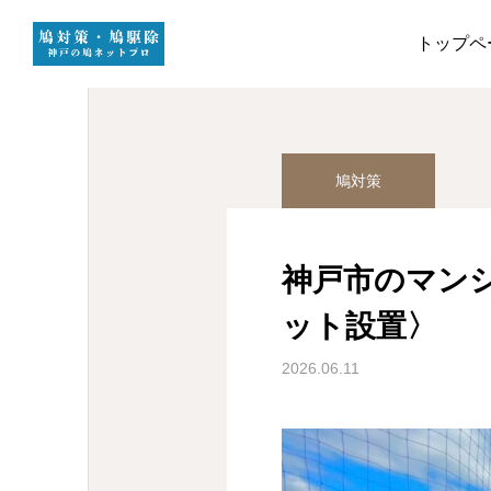
施工実績
鳩対策
神
トップペ
鳩対策
神戸市のマン
ット設置〉
2026.06.11