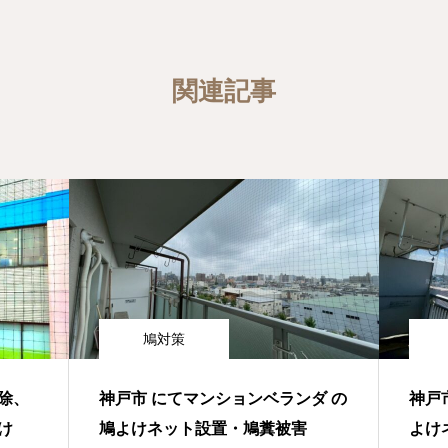
関連記事
鳩対策
除、
神戸市 にてマンションベランダ の
神戸
け
鳩よけネット設置・鳩糞被害
よけ