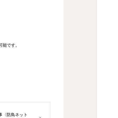
！
可能です。
。
事〈防鳥ネット